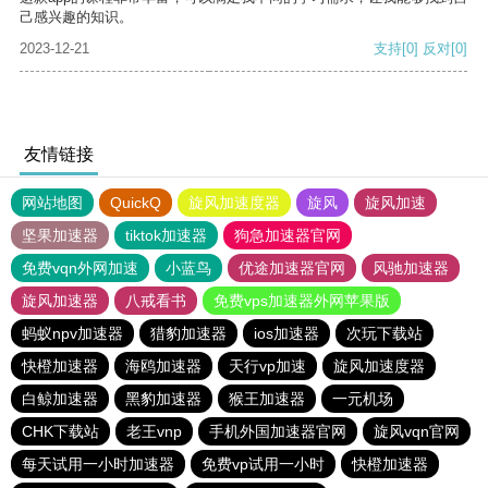
己感兴趣的知识。
2023-12-21
支持
[0]
反对
[0]
友情链接
网站地图
QuickQ
旋风加速度器
旋风
旋风加速
坚果加速器
tiktok加速器
狗急加速器官网
免费vqn外网加速
小蓝鸟
优途加速器官网
风驰加速器
旋风加速器
八戒看书
免费vps加速器外网苹果版
蚂蚁npv加速器
猎豹加速器
ios加速器
次玩下载站
快橙加速器
海鸥加速器
天行vp加速
旋风加速度器
白鲸加速器
黑豹加速器
猴王加速器
一元机场
CHK下载站
老王vnp
手机外国加速器官网
旋风vqn官网
每天试用一小时加速器
免费vp试用一小时
快橙加速器