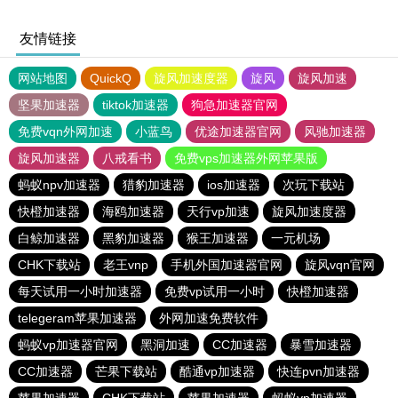
友情链接
网站地图
QuickQ
旋风加速度器
旋风
旋风加速
坚果加速器
tiktok加速器
狗急加速器官网
免费vqn外网加速
小蓝鸟
优途加速器官网
风驰加速器
旋风加速器
八戒看书
免费vps加速器外网苹果版
蚂蚁npv加速器
猎豹加速器
ios加速器
次玩下载站
快橙加速器
海鸥加速器
天行vp加速
旋风加速度器
白鲸加速器
黑豹加速器
猴王加速器
一元机场
CHK下载站
老王vnp
手机外国加速器官网
旋风vqn官网
每天试用一小时加速器
免费vp试用一小时
快橙加速器
telegeram苹果加速器
外网加速免费软件
蚂蚁vp加速器官网
黑洞加速
CC加速器
暴雪加速器
CC加速器
芒果下载站
酷通vp加速器
快连pvn加速器